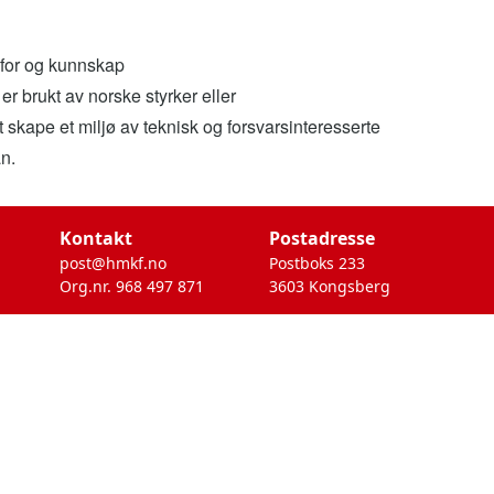
JEEP
 for og kunnskap
VOLVO
er brukt av norske styrker eller
 skape et miljø av teknisk og forsvarsinteresserte
LAND 
an.
M6
Kontakt
Postadresse
post@hmkf.no
Postboks 233
Org.nr. 968 497 871
3603 Kongsberg