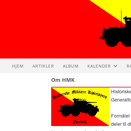
HJEM
ARTIKLER
ALBUM
KALENDER
R
Om HMK
KALENDER
A
Historisk
LISTE
A
Generalf
A
Formålet 
deler til 