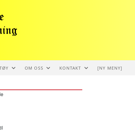
TØY
OM OSS
KONTAKT
[NY MENY]
US DEUTZ
OM HMK
KONTAKT
de
L M52
HISTORIE
STYRET
EASEL
BLI MEDLEM
il