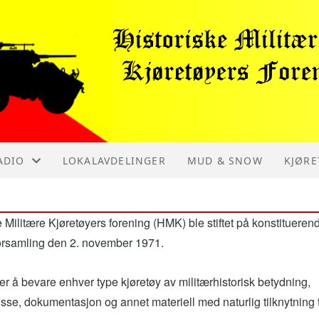
ADIO
LOKALAVDELINGER
MUD & SNOW
KJØRE
N/GRC9-SCR694
MAGIR
e Militære Kjøretøyers forening
(HMK) ble stiftet på konstitueren
N/PRC9
SYKKE
orsamling den 2. november 1971.
N/VRC9
M29 W
er å bevare enhver type kjøretøy av militærhistorisk betydning,
disse, dokumentasjon og annet materiell med naturlig tilknytning t
GMC