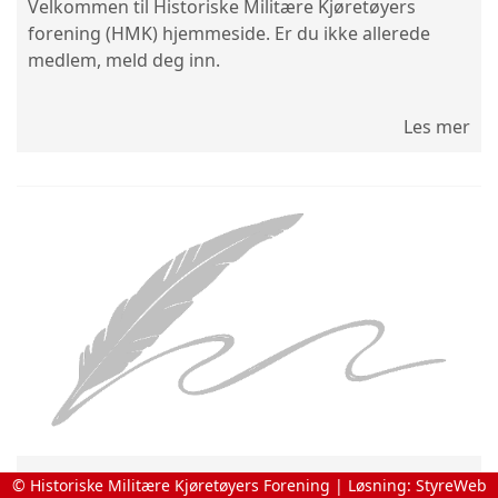
Velkommen til Historiske Militære Kjøretøyers
forening (HMK) hjemmeside. Er du ikke allerede
medlem, meld deg inn.
Les mer
Depot Moane AS praktiske opplysninger
© Historiske Militære Kjøretøyers Forening | Løsning:
StyreWeb