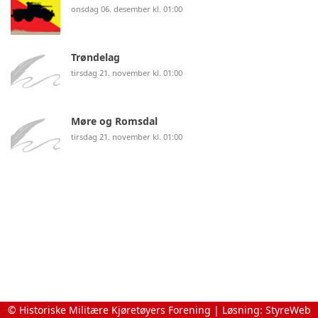
onsdag 06. desember kl. 01:00
Trøndelag
tirsdag 21. november kl. 01:00
Møre og Romsdal
tirsdag 21. november kl. 01:00
© Historiske Militære Kjøretøyers Forening | Løsning:
StyreWeb