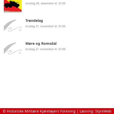
onsdag 06. desember kl. 01:00
Trøndelag
tirsdag 21. november kl. 01:00
Møre og Romsdal
tirsdag 21. november kl. 01:00
© Historiske Militære Kjøretøyers Forening | Løsning:
StyreWeb