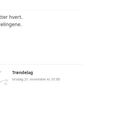
tter hvert.
vdelingene.
 FELT
ROVER
Trøndelag
tirsdag 21. november kl. 01:00