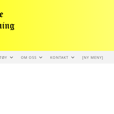
TØY
OM OSS
KONTAKT
[NY MENY]
US DEUTZ
OM HMK
KONTAKT
L M52
HISTORIE
STYRET
EASEL
BLI MEDLEM