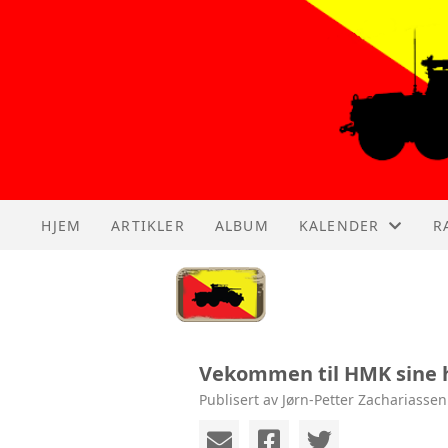
HJEM
ARTIKLER
ALBUM
KALENDER
R
KALENDER
A
LISTE
A
Vekommen til HMK sine
A
Publisert av Jørn-Petter Zachariasse