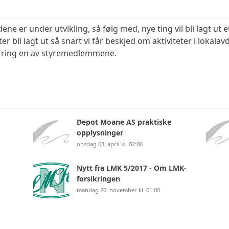
JEEP
e er under utvikling, så følg med, nye ting vil bli lagt ut e
ter bli lagt ut så snart vi får beskjed om aktiviteter i lokala
VOLVO
r ring en av styremedlemmene.
LAND 
M6
Depot Moane AS praktiske
opplysninger
onsdag 03. april kl. 02:00
Nytt fra LMK 5/2017 - Om LMK-
forsikringen
mandag 20. november kl. 01:00